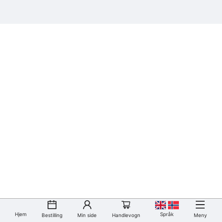
Hjem
Språk
Bestilling
Min side
Handlevogn
Meny