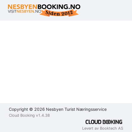
Brukeravtale
Personvernerklæring
Kontakt
oss
Lukk
Lukk
Lukk
Send
Copyright © 2026 Nesbyen Turist Næringsservice
Cloud Booking v1.4.38
Levert av Booktech AS