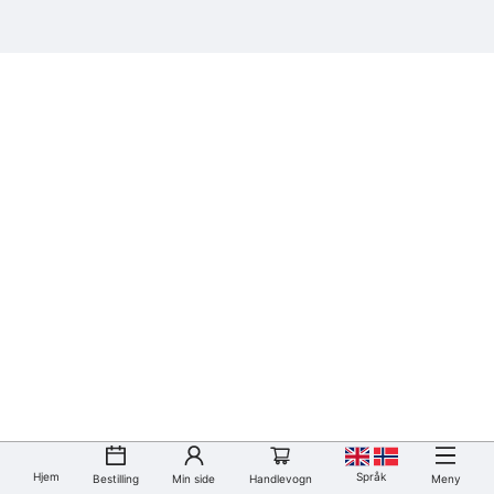
Hjem
Språk
Bestilling
Min side
Handlevogn
Meny