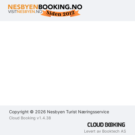
Brukeravtale
Personvernerklæring
Kontakt
oss
Lukk
Lukk
Lukk
Send
Copyright © 2026 Nesbyen Turist Næringsservice
Cloud Booking v1.4.38
Levert av Booktech AS