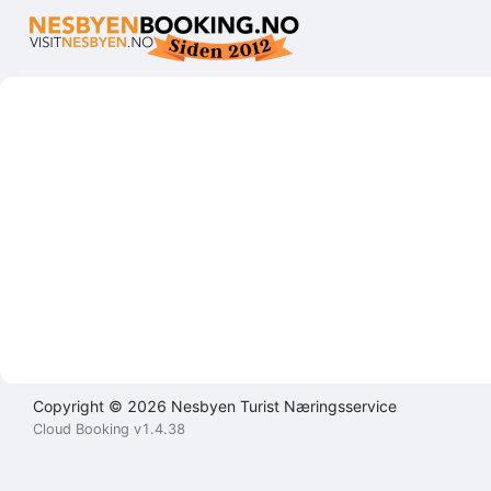
Brukeravtale
Personvernerklæring
Kontakt
oss
Lukk
Lukk
Lukk
Send
Copyright © 2026 Nesbyen Turist Næringsservice
Cloud Booking v1.4.38