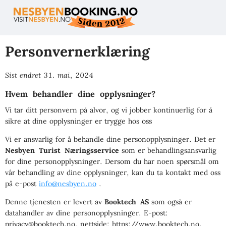
Brukeravtale
Personvernerklæring
Kontakt
oss
Personvernerklæring
Lukk
Lukk
Sist endret 31. mai, 2024
Lukk
Send
Hvem behandler dine opplysninger?
Vi tar ditt personvern på alvor, og vi jobber kontinuerlig for å
sikre at dine opplysninger er trygge hos oss
Vi er ansvarlig for å behandle dine personopplysninger. Det er
Nesbyen Turist Næringsservice
som er behandlingsansvarlig
for dine personopplysninger. Dersom du har noen spørsmål om
vår behandling av dine opplysninger, kan du ta kontakt med oss
på e-post
info@nesbyen.no
.
Denne tjenesten er levert av
Booktech AS
som også er
datahandler av dine personopplysninger. E-post:
privacy@booktech.no, nettside: https://www.booktech.no.